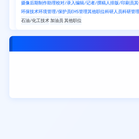
摄像
后期制作
助理
校对/录入
编辑/记者/撰稿人
排版/印刷员
其
环保技术
环境管理/保护员
EHS管理
其他职位
科研人员
科研管
石油/化工技术
加油员
其他职位
郑州