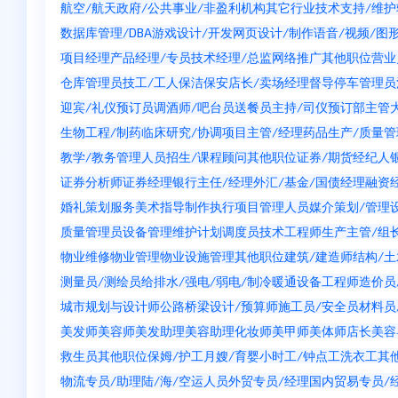
航空/航天
政府/公共事业/非盈利机构
其它行业
技术支持/维护
数据库管理/DBA
游戏设计/开发
网页设计/制作
语音/视频/图
项目经理
产品经理/专员
技术经理/总监
网络推广
其他职位
营业
仓库管理员
技工/工人
保洁
保安
店长/卖场经理
督导
停车管理员
迎宾/礼仪
预订员
调酒师/吧台员
送餐员
主持/司仪
预订部主管
生物工程/制药
临床研究/协调
项目主管/经理
药品生产/质量管
教学/教务管理人员
招生/课程顾问
其他职位
证券/期货经纪人
证券分析师
证券经理
银行主任/经理
外汇/基金/国债经理
融资
婚礼策划服务
美术指导
制作执行
项目管理人员
媒介策划/管理
质量管理员
设备管理维护
计划调度员
技术工程师
生产主管/组
物业维修
物业管理
物业设施管理
其他职位
建筑/建造师
结构/
测量员/测绘员
给排水/强电/弱电/制冷暖通
设备工程师
造价员
城市规划与设计师
公路桥梁设计/预算师
施工员/安全员
材料员
美发师
美容师
美发助理
美容助理
化妆师
美甲师
美体师
店长
美容
救生员
其他职位
保姆/护工
月嫂/育婴
小时工/钟点工
洗衣工
其
物流专员/助理
陆/海/空运人员
外贸专员/经理
国内贸易专员/