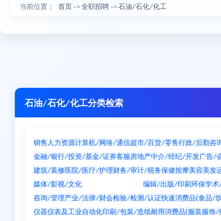
当前位置：
首页
->
全职招聘
->
石油/石化/化工
石油/石化/化工分类检索
销售
人力资源
计算机/网络/通信
超市/百货/零售
行政/后勤
咨
金融/银行/投资/基金/证券
客服
房地产中介/经纪/开发
广告/
建筑/装修
医院/医疗/护理
财务/审计/税务
保健按摩
美容美发
媒体/影视/文化
石油/石化/化工
编辑/出版/印刷
环保
学术
咨询/管理产业/法律/财会
检验/检测/认证
快速消费品(食品/饮
仪器仪表及工业自动化
印刷/包装/造纸
耐用消费品(服装服饰/