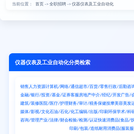
当前位置：
首页
->
全职招聘
->
仪器仪表及工业自动化
仪器仪表及工业自动化分类检索
销售
人力资源
计算机/网络/通信
超市/百货/零售
行政/后勤
咨
金融/银行/投资/基金/证券
客服
房地产中介/经纪/开发
广告/
建筑/装修
医院/医疗/护理
财务/审计/税务
保健按摩
美容美发
媒体/影视/文化
石油/石化/化工
编辑/出版/印刷
环保
学术/科
咨询/管理产业/法律/财会
检验/检测/认证
快速消费品(食品/饮
仪器仪表及工业自动化
印刷/包装/造纸
耐用消费品(服装服