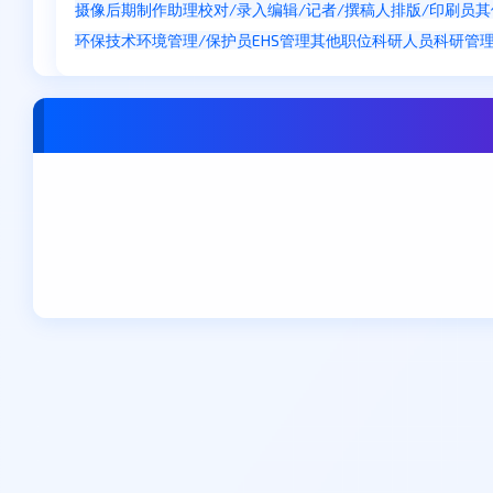
摄像
后期制作
助理
校对/录入
编辑/记者/撰稿人
排版/印刷员
其
环保技术
环境管理/保护员
EHS管理
其他职位
科研人员
科研管
郑州