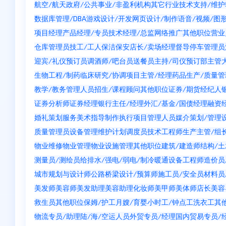
航空/航天
政府/公共事业/非盈利机构
其它行业
技术支持/维护
数据库管理/DBA
游戏设计/开发
网页设计/制作
语音/视频/图
项目经理
产品经理/专员
技术经理/总监
网络推广
其他职位
营业
仓库管理员
技工/工人
保洁
保安
店长/卖场经理
督导
停车管理员
迎宾/礼仪
预订员
调酒师/吧台员
送餐员
主持/司仪
预订部主管
生物工程/制药
临床研究/协调
项目主管/经理
药品生产/质量管
教学/教务管理人员
招生/课程顾问
其他职位
证券/期货经纪人
证券分析师
证券经理
银行主任/经理
外汇/基金/国债经理
融资
婚礼策划服务
美术指导
制作执行
项目管理人员
媒介策划/管理
质量管理员
设备管理维护
计划调度员
技术工程师
生产主管/组
物业维修
物业管理
物业设施管理
其他职位
建筑/建造师
结构/
测量员/测绘员
给排水/强电/弱电/制冷暖通
设备工程师
造价员
城市规划与设计师
公路桥梁设计/预算师
施工员/安全员
材料员
美发师
美容师
美发助理
美容助理
化妆师
美甲师
美体师
店长
美容
救生员
其他职位
保姆/护工
月嫂/育婴
小时工/钟点工
洗衣工
其
物流专员/助理
陆/海/空运人员
外贸专员/经理
国内贸易专员/